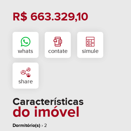
disponibilidade.
R$ 663.329,10
Previsão de entrega inicio de 2029.
Proposta de 30% de entrada e saldo parcelado em
até 40 x corrigidos pelo INCC-M
Fotos meramente ilustrativas.
Características
do imóvel
Dormitório(s)
› 2