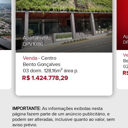
Ap
Apartamento
D
DPV1086
V
Venda
- Centro
Be
Bento Gonçalves
02
03 dorm. 128,16m² área p.
IMPORTANTE:
As informações exibidas nesta
página fazem parte de um anúncio publicitário, e
podem ser alteradas, inclusive quanto ao valor, sem
aviso prévio.