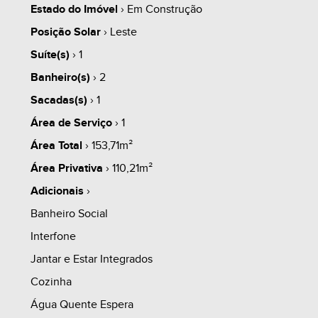
Estado do Imóvel
› Em Construção
Posição Solar
› Leste
whats
contate
simule
Suíte(s)
› 1
Banheiro(s)
› 2
Sacadas(s)
› 1
Área de Serviço
› 1
share
Área Total
› 153,71m²
Área Privativa
› 110,21m²
Adicionais
›
Banheiro Social
Interfone
Jantar e Estar Integrados
Cozinha
Água Quente Espera