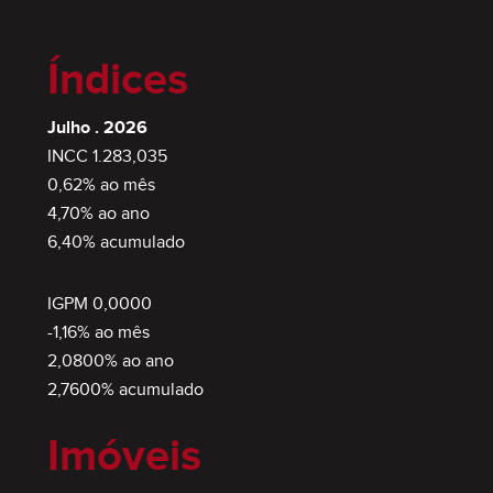
Índices
Julho . 2026
INCC 1.283,035
0,62% ao mês
4,70% ao ano
6,40% acumulado
SEMIMOBILIADO
IGPM 0,0000
-1,16% ao mês
2,0800% ao ano
2,7600% acumulado
Imóveis