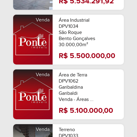
R$ 5.534.291,92
Venda
Área Industrial
DPV1034
São Roque
Bento Gonçalves
30.000,00m²
R$ 5.500.000,00
Venda
Área de Terra
DPV1062
Garibaldina
Garibaldi
Venda - Áreas ...
R$ 5.100.000,00
Venda
Terreno
DPV1033