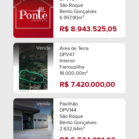
São Roque
Bento Gonçalves
6.957,90m²
R$ 8.943.525,05
Venda
Área de Terra
DPV47
Interior
Farroupilha
18.000,00m²
R$ 7.420.000,00
Venda
Pavilhão
DPV144
São Roque
Bento Gonçalves
2.632,64m²