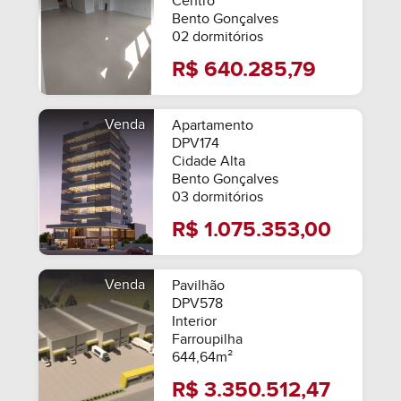
Centro
MOBILIADO
Bento Gonçalves
02 dormitórios
R$ 640.285,79
Venda
Apartamento
DPV174
Cidade Alta
Bento Gonçalves
03 dormitórios
R$ 1.075.353,00
Venda
Pavilhão
DPV578
Interior
Farroupilha
644,64m²
R$ 3.350.512,47