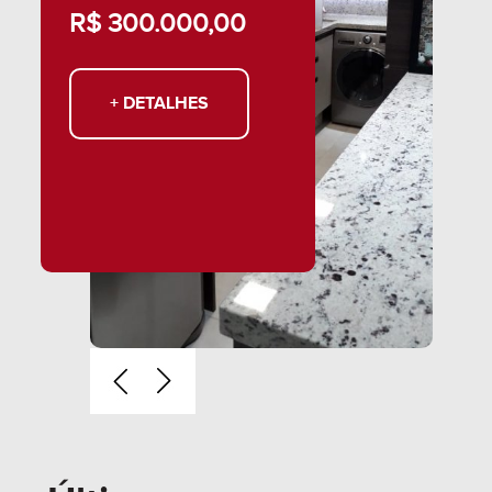
R$ 300.000,00
78,
R$
+ DETALHES