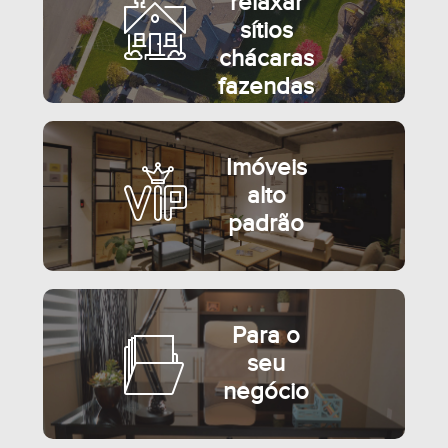
relaxar
sítios
chácaras
fazendas
Imóveis
alto
padrão
Para o
seu
negócio
SEMIMOBILIADO