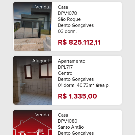
Venda
Casa
DPV1078
São Roque
Bento Gonçalves
03 dorm.
R$ 825.112,11
Aluguel
Apartamento
DPL717
Centro
Bento Gonçalves
01 dorm. 40,73m² área p.
R$ 1.335,00
Venda
Casa
DPV1080
Santo Antão
Bento Gonçalves