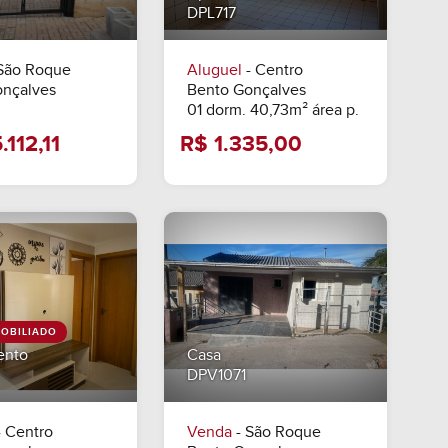
DPL717
São Roque
Aluguel
- Centro
onçalves
Bento Gonçalves
01 dorm. 40,73m² área p.
OBILIADO
ento
Casa
R$ 825.112,11
R$ 1.335,00
DPV1071
 Centro
Venda
- São Roque