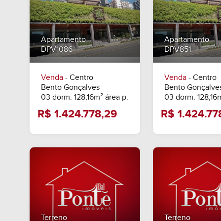
Apartamento
Apartamento
DPV1086
DPV851
Venda
- Centro
Venda
- Centro
Bento Gonçalves
Bento Gonçalve
03 dorm. 128,16m² área p.
03 dorm. 128,16m
R$ 1.424.778,29
R$ 1.42
Terreno
Terreno