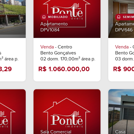
MOBILIADO
SEMIM
Apartamento
Apartam
DPV1084
DPV646
Venda
- Centro
Venda
- 
s
Bento Gonçalves
Bento G
² área p.
02 dorm. 170,00m² área p.
03 dorm.
4.778,29
R$ 1.060.000,00
Sala Comercial
Casa