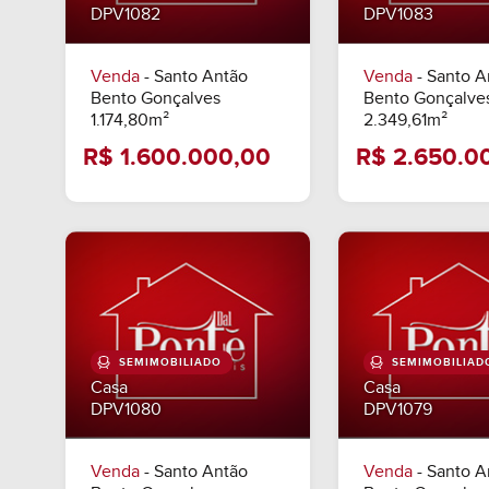
DPV1082
DPV1083
Venda
- Santo Antão
Venda
- Santo A
Bento Gonçalves
Bento Gonçalve
1.174,80m²
2.349,61m²
SEMIMOBILIADO
SEMIMOBILIAD
Casa
Casa
R$ 1.600.000,00
R$ 2.6
DPV1080
DPV1079
Venda
- Santo Antão
Venda
- Santo A