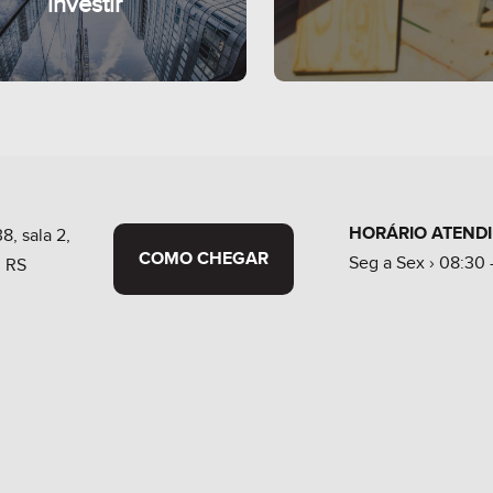
Imóveis
alto padrão
HORÁRIO ATEND
8, sala 2,
COMO CHEGAR
Seg a Sex › 08:30 -
, RS
Para
investir