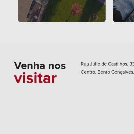
Para relaxar
sítios
chácaras
Venha nos
Rua Júlio de Castilhos, 33
fazendas
visitar
Centro, Bento Gonçalves