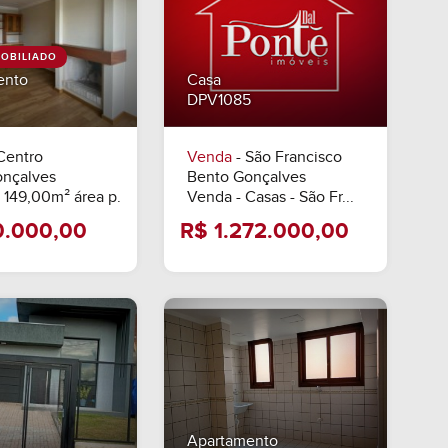
OBILIADO
ento
Casa
DPV1085
Centro
Venda
- São Francisco
onçalves
Bento Gonçalves
 149,00m² área p.
Venda - Casas - São Fr...
R$ 900.000,00
R$ 1.272.00
Apartamento