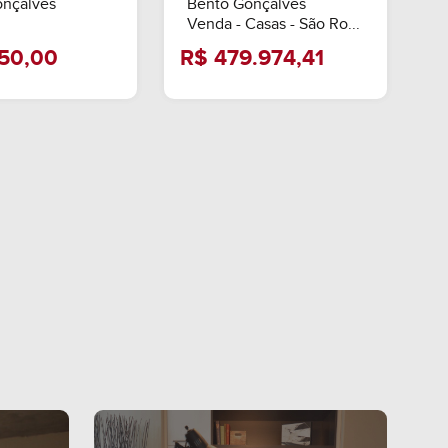
onçalves
Bento Gonçalves
Venda - Casas - São Ro...
R$ 2.050,00
R$ 479.974,4