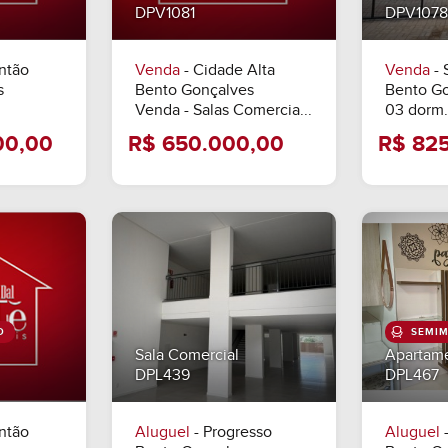
DPV1081
DPV1078
ntão
Venda
- Cidade Alta
Venda
- 
s
Bento Gonçalves
Bento G
Venda - Salas Comercia...
03 dorm.
O
SEMIM
Sala Comercial
Apartam
50.000,00
R$ 650.000,00
DPL439
DPL467
ntão
Aluguel
- Progresso
Aluguel
-