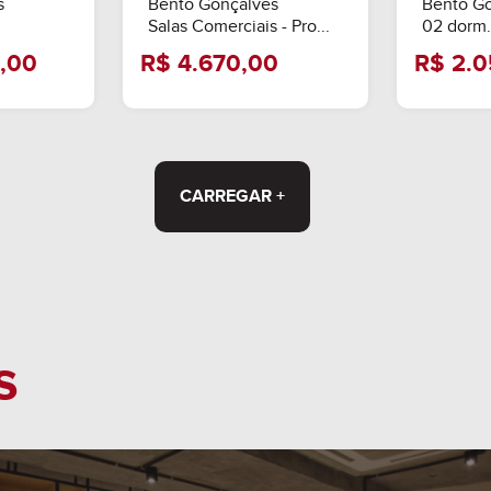
s
Bento Gonçalves
Bento G
Salas Comerciais - Pro...
02 dorm.
CARREGAR +
.000,00
R$ 4.670,00
s